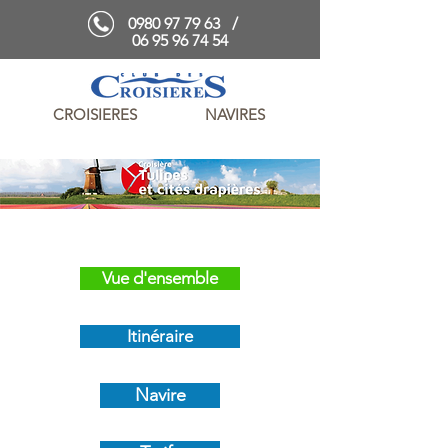
0980 97 79 63
/
06 95 96 74 54
CROISIERES
NAVIRES
Vue d'ensemble
Itinéraire
Navire