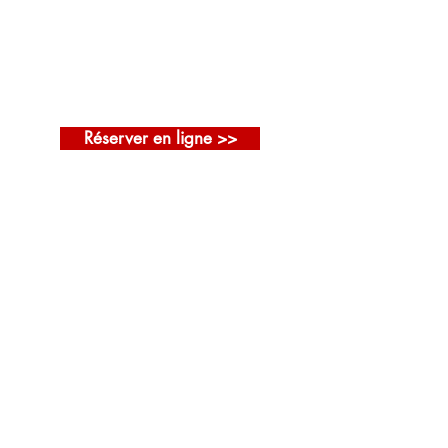
CROISIÈRE TULIPES ET CITES
DRAPIERES
du 09 au 16 avril 2020
Réserver en ligne >>
Vols A/R Marseille -
Amsterdam inclus
Boissons à table
au cours des
repas
Cocktail et dîner
du capitaine
avec menu
spécial