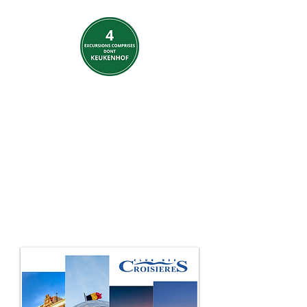
Animation
musicale tous les
jours
Excursions à
Amsterdam,
Keukenhof,
Bruxelles et
Anvers