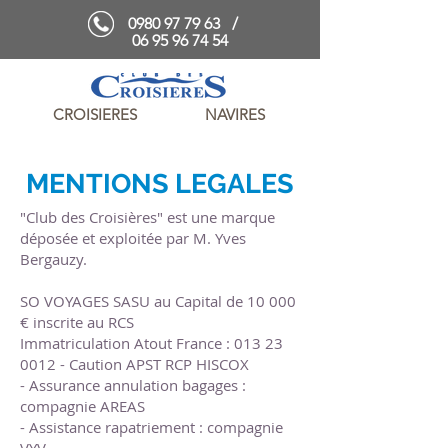
0980 97 79 63
/
06 95 96 74 54
CROISIERES
NAVIRES
MENTIONS LEGALES
"Club des Croisières" est une marque
déposée et exploitée par M. Yves
Bergauzy.
SO VOYAGES SASU au Capital de 10 000
€ inscrite au RCS
Immatriculation Atout France : 013 23
0012 - Caution APST RCP HISCOX
- Assurance annulation bagages :
compagnie AREAS
- Assistance rapatriement : compagnie