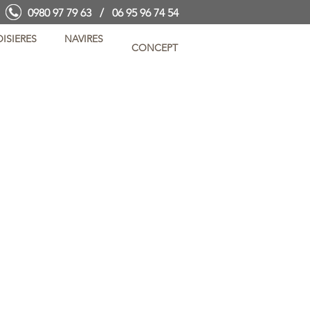
0980 97 79 63 / 06 95 96 74 54
ISIERES
NAVIRES
CONCEPT
 95 95 74 54
EMAIL
res@clubdescroisieres.com