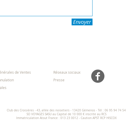
Envoyer
ns Générales
Médias
énérales de Ventes
Réseaux sociaux
nnulation
Presse
ales
Club des Croisières - 43, allée des noisetiers - 13420 Gémenos -
Tél : 06 95 94 74 54
SO VOYAGES SASU au Capital de 10 000 € inscrite au RCS
Immatriculation Atout France : 013 23 0012 - Caution APST RCP HISCOX