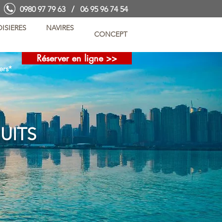
0980 97 79 63 / 06 95 96 74 54
ISIERES
NAVIRES
CONCEPT
Réserver en ligne >>
ers*
UITS