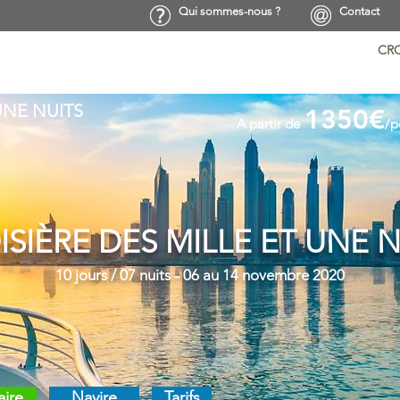
Qui sommes-nous ?
Contact
CRO
UNE NUITS
1350€
A partir de
/
p
ISIÈRE DES MILLE ET UNE N
10 jours / 07 nuits - 06 au 14 novembre 2020
aire
Navire
Tarifs