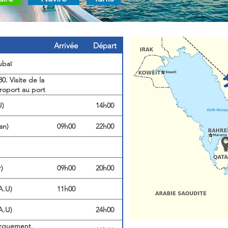
Arrivée
Départ
ubaï
0. Visite de la
aéroport au port
 (emb. dès
U)
14h00
an)
09h00
22h00
)
09h00
20h00
A.U)
11h00
A.U)
24h00
arquement.