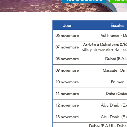
Jour
Escales
06 novembre
Vol France - D
Arrivée à Dubaï vers 07h3
07 novembre
ville puis transfert de l'
pour l'embarquement
08 novembre
Dubaï (E.A.
20h00)
09 novembre
Mascate (Om
10 novembre
En mer
11 novembre
Doha (Qatar
12 novembre
Abu Dhabi (E.
13 novembre
Abu Dhabi (E.
Dubaï (E.A.U) - Déb