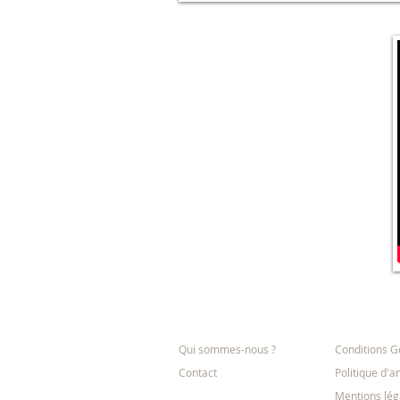
L'entreprise
Informatio
Qui sommes-nous ?
Conditions G
Contact
Politique d'a
Mentions lég