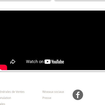
ns Générales
Médias
énérales de Ventes
Réseaux sociaux
nnulation
Presse
ales