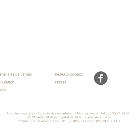
ns Générales
Médias
énérales de Ventes
Réseaux sociaux
nnulation
Presse
ales
Club des Croisières - 43, allée des noisetiers - 13420 Gémenos -
Tél : 06 95 94 74 54
SO VOYAGES SASU au Capital de 10 000 € inscrite au RCS
Immatriculation Atout France : 013 23 0012 - Caution APST RCP HISCOX