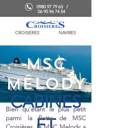
0980 97 79 63
/
06 95 96 74 54
CROISIERES
NAVIRES
MSC
MÉLODY
CABINES
Bien qu’étant le plus petit
parmi la flotte de MSC
ET
Croisières, le MSC Melody a