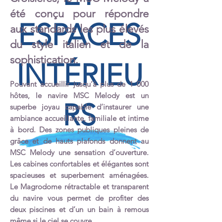
été conçu pour répondre
ESPACES
aux standards les plus élevés
du style italien et de la
sophistication.
INTÉRIEU
Pouvant accueillir jusqu’à plus de 1 000
hôtes, le navire MSC Melody est un
RS
superbe joyau capable d’instaurer une
ambiance accueillante, familiale et intime
à bord. Des zones publiques pleines de
grâce et de hauts plafonds donnent au
MSC Melody une sensation d’ouv
erture.
Les cabines confortables et élégantes sont
spacieuses et superbement aménagées.
Le Magrodome rétractable et transparent
du navire vous permet de profiter des
deux piscines et d’un un bain à remous
même si le ciel se couvre.