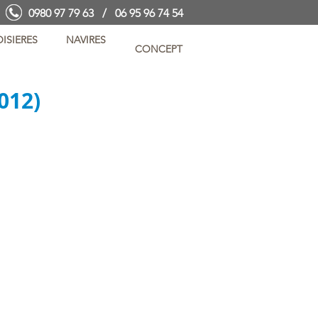
0980 97 79 63 / 06 95 96 74 54
ISIERES
NAVIRES
CONCEPT
012)