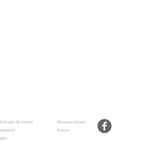
ns Générales
Médias
énérales de Ventes
Réseaux sociaux
nnulation
Presse
ales